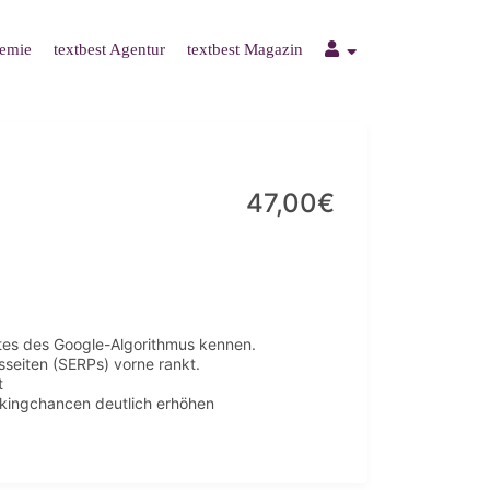
demie
textbest Agentur
textbest Magazin
47,00€
ates des Google-Algorithmus kennen.
seiten (SERPs) vorne rankt.
t
ankingchancen deutlich erhöhen