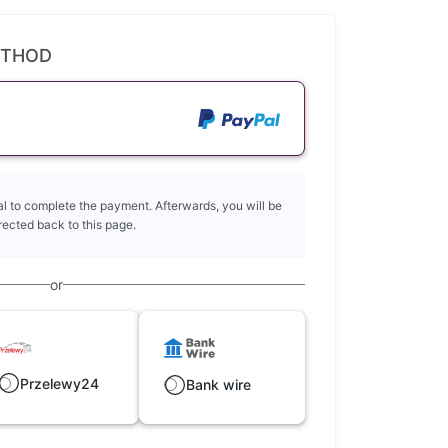
ETHOD
l to complete the payment. Afterwards, you will be
rected back to this page.
or
Przelewy24
Bank wire