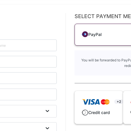
SELECT PAYMENT M
PayPal
You will be forwarded to PayPa
redi
+2
Credit card